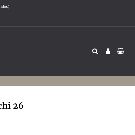
uidos)
chi 26