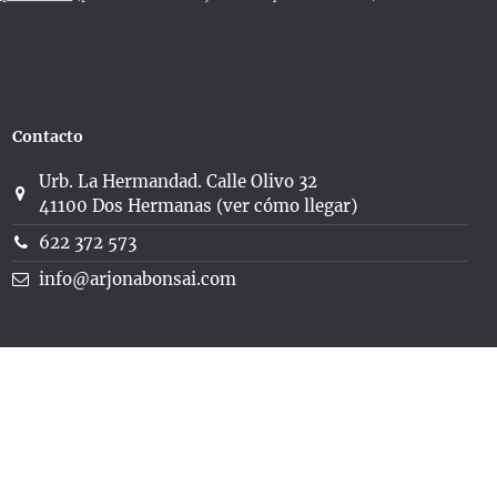
Contacto
Urb. La Hermandad. Calle Olivo 32
41100 Dos Hermanas (ver cómo llegar)
622 372 573
info@arjonabonsai.com