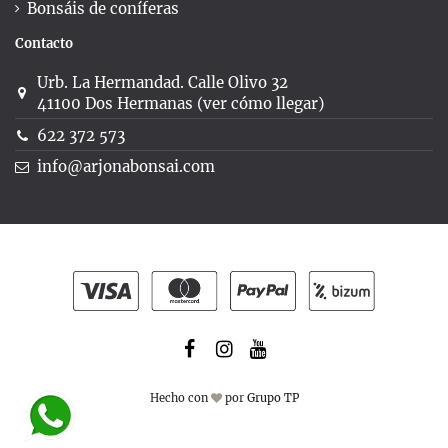
Bonsáis de coníferas
Contacto
Urb. La Hermandad. Calle Olivo 32
41100 Dos Hermanas (ver cómo llegar)
622 372 573
info@arjonabonsai.com
Hecho con
por
Grupo TP