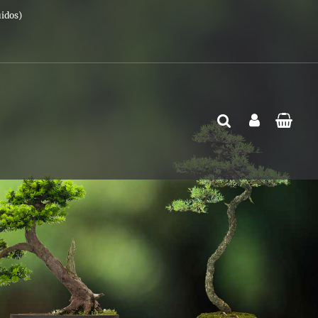
uidos)