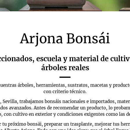
Arjona Bonsái
ccionados, escuela y material de culti
árboles reales
uentras árboles, herramientas, sustratos, macetas y producto
con criterio técnico.
Sevilla, trabajamos bonsáis nacionales e importados, materi
nados avanzados. Antes de recomendar un producto, lo probam
o, con cultivo en exterior y condiciones exigentes como las de
 tu próximo bonsái, preparar un trasplante, mejorar tus her