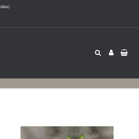
uidos)