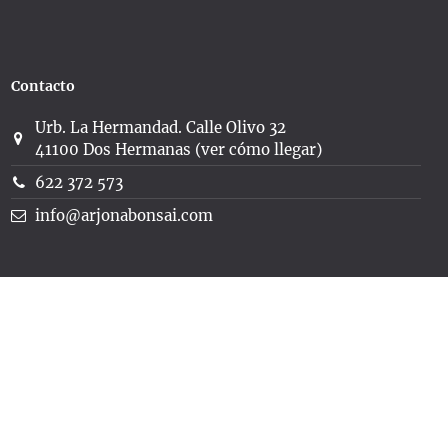
Contacto
Urb. La Hermandad. Calle Olivo 32
41100 Dos Hermanas (ver cómo llegar)
622 372 573
info@arjonabonsai.com