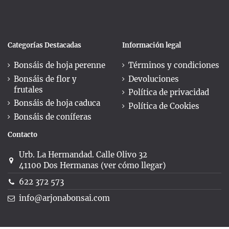
Categorías Destacadas
Información legal
Bonsáis de hoja perenne
Términos y condiciones
Bonsáis de flor y
Devoluciones
frutales
Política de privacidad
Bonsáis de hoja caduca
Política de Cookies
Bonsáis de coníferas
Contacto
Urb. La Hermandad. Calle Olivo 32
41100 Dos Hermanas (ver cómo llegar)
622 372 573
info@arjonabonsai.com