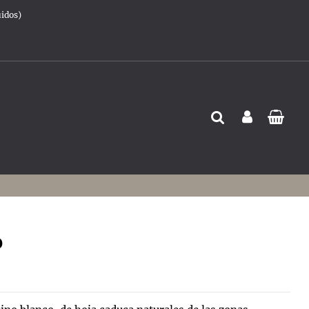
uidos)
o