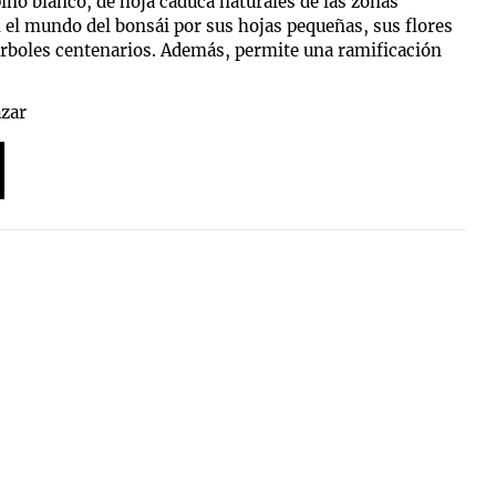
no blanco, de hoja caduca naturales de las zonas
 el mundo del bonsái por sus hojas pequeñas, sus flores
árboles centenarios. Además, permite una ramificación
azar