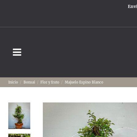
Enví
Inicio
Bonsai
Flor y fruto
Majuelo Espino Blanco