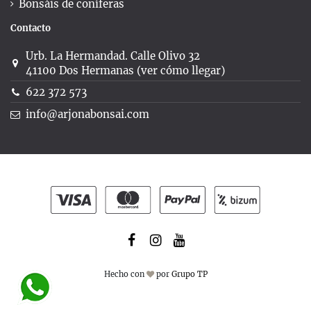
Bonsáis de coníferas
Contacto
Urb. La Hermandad. Calle Olivo 32
41100 Dos Hermanas (ver cómo llegar)
622 372 573
info@arjonabonsai.com
Hecho con
por
Grupo TP