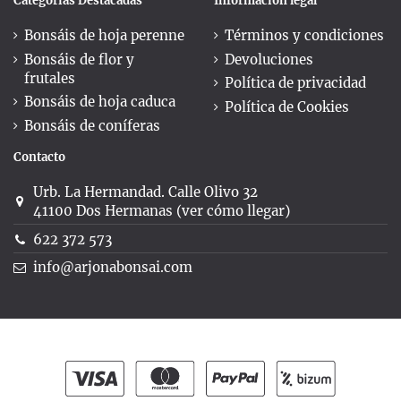
Categorías Destacadas
Información legal
Bonsáis de hoja perenne
Términos y condiciones
Bonsáis de flor y
Devoluciones
frutales
Política de privacidad
Bonsáis de hoja caduca
Política de Cookies
Bonsáis de coníferas
Contacto
Urb. La Hermandad. Calle Olivo 32
41100 Dos Hermanas (ver cómo llegar)
622 372 573
info@arjonabonsai.com