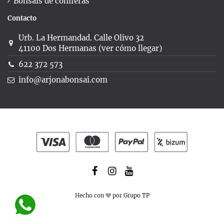
Bonsáis de coníferas
Contacto
Urb. La Hermandad. Calle Olivo 32
41100 Dos Hermanas (ver cómo llegar)
622 372 573
info@arjonabonsai.com
Hecho con
por
Grupo TP