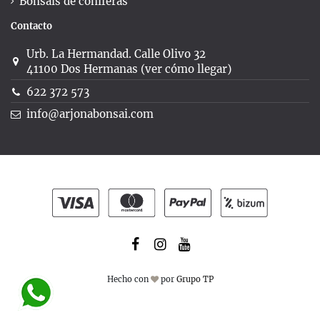
Bonsáis de coníferas
Contacto
Urb. La Hermandad. Calle Olivo 32
41100 Dos Hermanas (ver cómo llegar)
622 372 573
info@arjonabonsai.com
Hecho con
por
Grupo TP