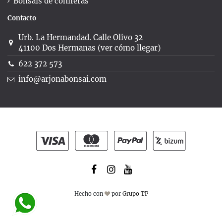
Bonsáis de coníferas
Contacto
Urb. La Hermandad. Calle Olivo 32
41100 Dos Hermanas (ver cómo llegar)
622 372 573
info@arjonabonsai.com
Hecho con
por
Grupo TP