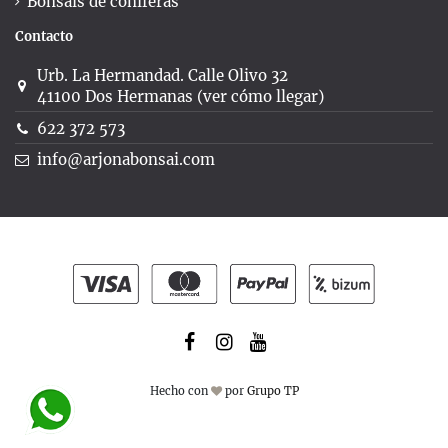
Bonsáis de coníferas
Contacto
Urb. La Hermandad. Calle Olivo 32
41100 Dos Hermanas (ver cómo llegar)
622 372 573
info@arjonabonsai.com
Hecho con
por
Grupo TP