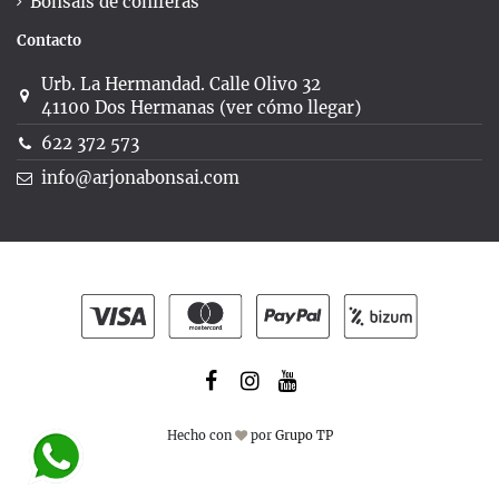
Bonsáis de coníferas
Contacto
Urb. La Hermandad. Calle Olivo 32
41100 Dos Hermanas (ver cómo llegar)
622 372 573
info@arjonabonsai.com
Hecho con
por
Grupo TP