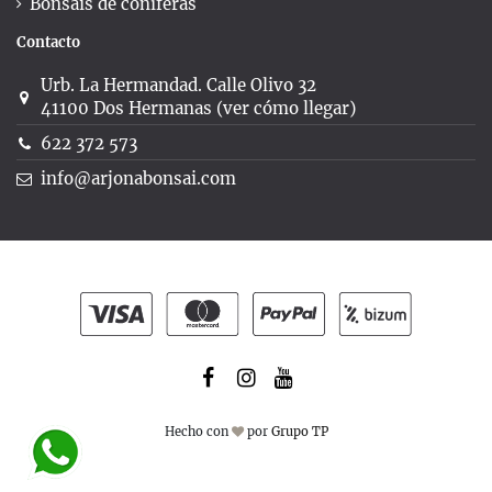
Bonsáis de coníferas
Contacto
Urb. La Hermandad. Calle Olivo 32
41100 Dos Hermanas (ver cómo llegar)
622 372 573
info@arjonabonsai.com
Hecho con
por
Grupo TP