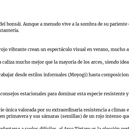
del bonsái. Aunque a menudo vive a la sombra de su pariente 
stantería.
rojo vibrante crean un espectáculo visual en verano, mucho an
 la caliza mucho mejor que la mayoría de los arces, siendo ide
 trabajar desde estilos informales (Moyogi) hasta composicio
 consejos estacionales para dominar esta especie resistente y
cie única valorada por su extraordinaria resistencia a climas 
 en primavera y sus sámaras (semillas) de un rojo intenso que
adaptarse a suelos difíciles, el Arce Tártaro es la elección p