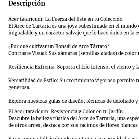
Descripción
Acer tataricum: La Fuerza del Este en tu Colección
El Arce de Tartaria es una joya subestimada en el mundo 
inigualable y un carácter salvaje que lo hace único en la e
¿Por qué cultivar un Bonsái de Arce Tártaro?
Contraste Visual: Sus sámaras (semillas aladas) de color 
Resiliencia Extrema: Soporta el frío intenso, el viento y
Versatilidad de Estilo: Su crecimiento vigoroso permite
generosa.
Explora nuestras guías de diseño, técnicas de defoliado y
El Acer tataricum: Resistencia y Color en tu Jardín
Descubre la belleza rústica del Arce de Tartaria, una espe
de otros arces, destaca por sus racimos de flores blancas
Ya sea por su follaje dorado en otoño o su capacidad para 