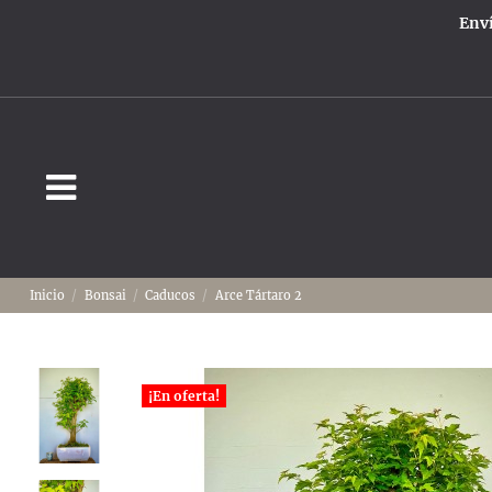
Enví
Inicio
Bonsai
Caducos
Arce Tártaro 2
¡En oferta!