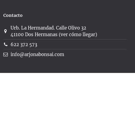
Contacto
Urb. La Hermandad. Calle Olivo 32
41100 Dos Hermanas (ver cómo llegar)
622 372 573
info@arjonabonsai.com