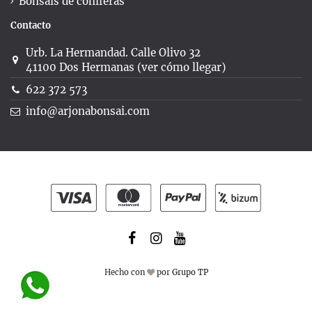
Bonsáis de coníferas
Contacto
Urb. La Hermandad. Calle Olivo 32
41100 Dos Hermanas (ver cómo llegar)
622 372 573
info@arjonabonsai.com
Hecho con
por
Grupo TP