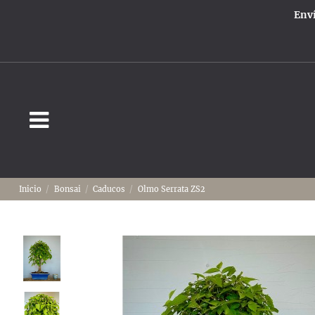
Enví
Inicio
Bonsai
Caducos
Olmo Serrata ZS2