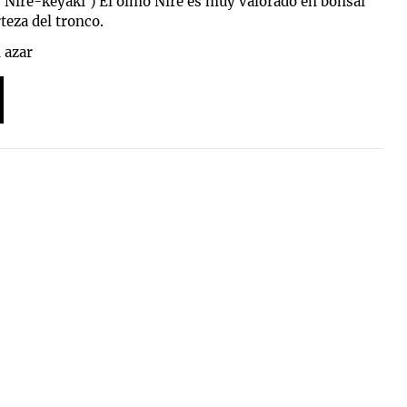
 'Nire-keyaki')
El olmo Nire es muy valorado en bonsái
teza del tronco.
 azar