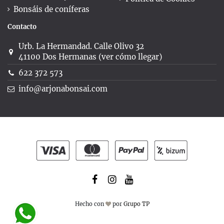
Bonsáis de coníferas
Contacto
Urb. La Hermandad. Calle Olivo 32
41100 Dos Hermanas (ver cómo llegar)
622 372 573
info@arjonabonsai.com
Hecho con
por
Grupo TP