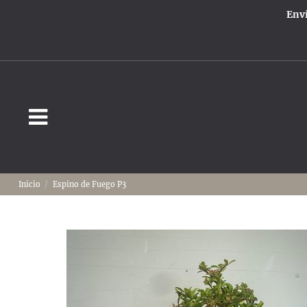
Enví
Inicio
Espino de Fuego P3