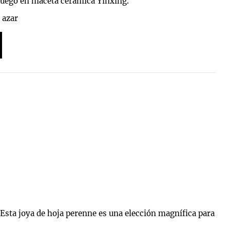
 fuego en maceta ceramica Yinxing.
 azar
Esta joya de hoja perenne es una elección magnífica para