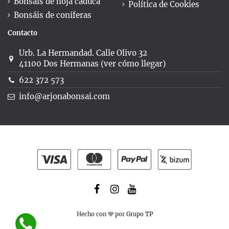
Bonsáis de hoja caduca
Política de Cookies
Bonsáis de coníferas
Contacto
Urb. La Hermandad. Calle Olivo 32
41100 Dos Hermanas (ver cómo llegar)
622 372 573
info@arjonabonsai.com
Hecho con
por
Grupo TP