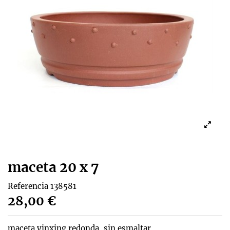
maceta 20 x 7
Referencia
138581
28,00 €
maceta yinxing redonda, sin esmaltar