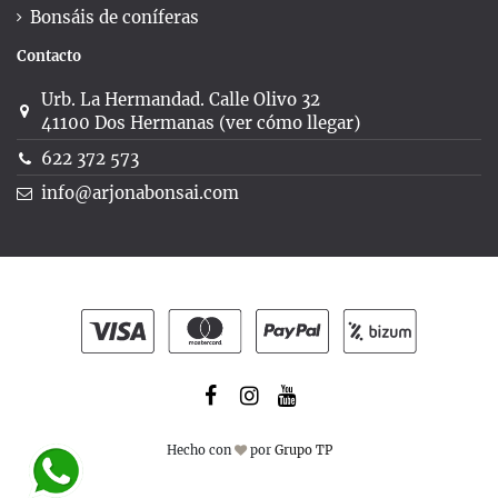
Bonsáis de coníferas
Contacto
Urb. La Hermandad. Calle Olivo 32
41100 Dos Hermanas (ver cómo llegar)
622 372 573
info@arjonabonsai.com
Hecho con
por
Grupo TP