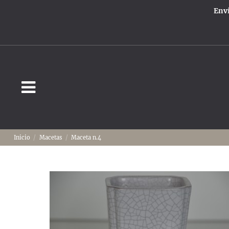
Enví
Inicio
Macetas
Maceta n.4