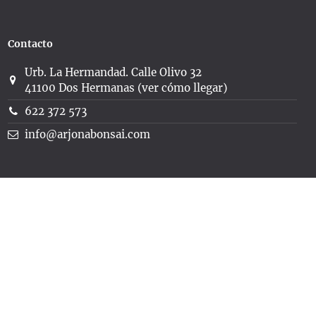
Contacto
Urb. La Hermandad. Calle Olivo 32
41100 Dos Hermanas (ver cómo llegar)
622 372 573
info@arjonabonsai.com