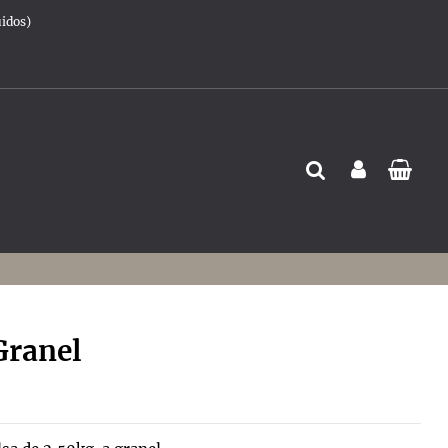
uidos)
ranel