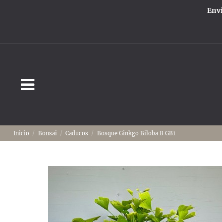
Enví
Inicio
Bonsai
Caducos
Bosque Ginkgo Biloba B GB1