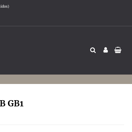
uidos)
 B GB1